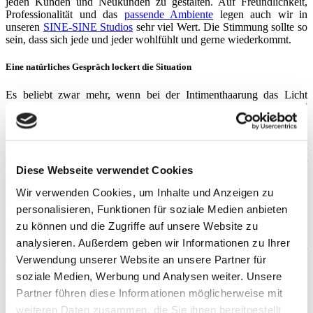
jeden Kunden und Neukunden zu gestalten. Auf Freundlichkeit,
Professionalität und das
passende Ambiente
legen auch wir in
unseren
SINE-SINE Studios
sehr viel Wert. Die Stimmung sollte so
sein, dass sich jede und jeder wohlfühlt und gerne wiederkommt.
Eine natürliches Gespräch lockert die Situation
Es beliebt zwar mehr, wenn bei der Intimenthaarung das Licht
gedimmt ist, allerdings benötigen die Depiladoras ausreichend
Beleuchtung, um vernünftig arbeiten zu können. Und natürlich
möchte man auch, dass man hinterher mit dem Resultat am eigenen
Körper zufrieden ist. Am besten gehen Sie einfach ganz entspannt
an die Behandlung heran. Unsicherer Small-Talk auf der Liege ist
genauso unangebracht wie permanente Wortkargheit. Zweiteres
Diese Webseite verwendet Cookies
fördert nur wieder das Kopfkino und das eigene Unwohlsein.
Wir verwenden Cookies, um Inhalte und Anzeigen zu
Lassen Sie die Situation einfach zu und bleiben Sie authentisch. So
wird sich ein
natürliches Gespräch
ganz automatisch entwickeln, das
personalisieren, Funktionen für soziale Medien anbieten
sogar vom Ziepen der Enthaarung ablenkt. Garantiert werden Sie
zu können und die Zugriffe auf unsere Website zu
bei Ihrem
ersten Besuch in einem Waxing-Studio
feststellen, dass
analysieren. Außerdem geben wir Informationen zu Ihrer
die Enthaarung tatsächlich eine sehr kommunikative Angelegenheit
sein kann. Zwar sind die Umstände anders als beim Frisör, jedoch
Verwendung unserer Website an unsere Partner für
gewöhnt man sich auch schnell daran. Beim zweiten und dritten Mal
soziale Medien, Werbung und Analysen weiter. Unsere
entwickelt sich dann schon allmählich Routine und Vertrautheit.
Partner führen diese Informationen möglicherweise mit
Bei einem Besuch im SINE-SINE Waxingstudio werden Sie schnell
weiteren Daten zusammen, die Sie ihnen bereitgestellt