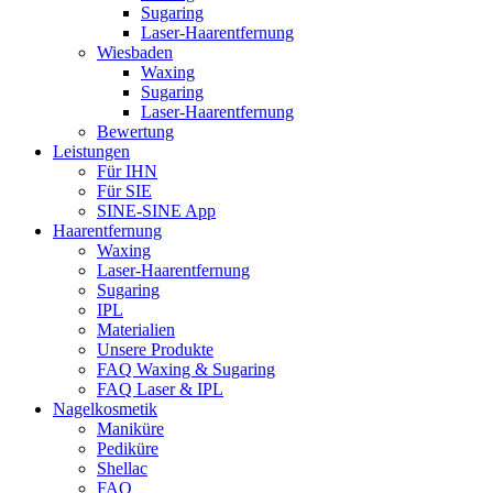
Sugaring
Laser-Haarentfernung
Wiesbaden
Waxing
Sugaring
Laser-Haarentfernung
Bewertung
Leistungen
Für IHN
Für SIE
SINE-SINE App
Haarentfernung
Waxing
Laser-Haarentfernung
Sugaring
IPL
Materialien
Unsere Produkte
FAQ Waxing & Sugaring
FAQ Laser & IPL
Nagelkosmetik
Maniküre
Pediküre
Shellac
FAQ