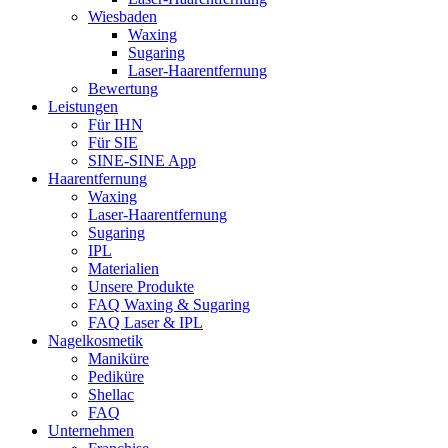
Wiesbaden
Waxing
Sugaring
Laser-Haarentfernung
Bewertung
Leistungen
Für IHN
Für SIE
SINE-SINE App
Haarentfernung
Waxing
Laser-Haarentfernung
Sugaring
IPL
Materialien
Unsere Produkte
FAQ Waxing & Sugaring
FAQ Laser & IPL
Nagelkosmetik
Maniküre
Pediküre
Shellac
FAQ
Unternehmen