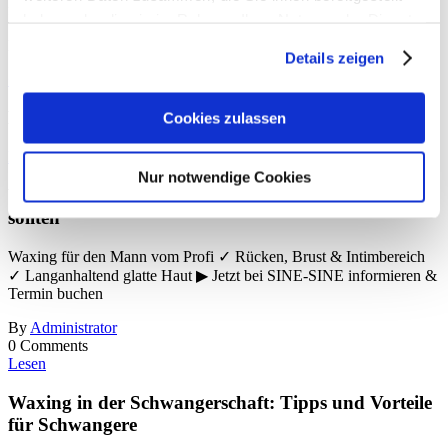
feststellen, dass hier besonders Wert auf eine nachhaltige
haben oder die sie im Rahmen Ihrer Nutzung der Dienste
Wohlfühlatmosphäre gelegt wird. Wir freuen uns bereits auf Ihren
gesammelt haben.
Besuch!
Details zeigen
< zurück
vor >
Neuste Artikel
Cookies zulassen
Lesen
Nur notwendige Cookies
Waxing für den Mann: Alles, was Männer wissen
sollten
Waxing für den Mann vom Profi ✓ Rücken, Brust & Intimbereich
✓ Langanhaltend glatte Haut ▶ Jetzt bei SINE-SINE informieren &
Termin buchen
By
Administrator
0 Comments
Lesen
Waxing in der Schwangerschaft: Tipps und Vorteile
für Schwangere