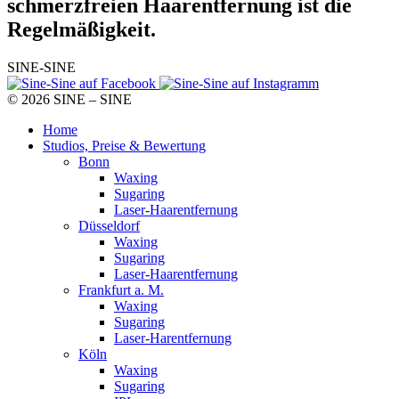
schmerzfreien Haarentfernung ist die
Regelmäßigkeit.
SINE-SINE
© 2026 SINE – SINE
Home
Studios, Preise & Bewertung
Bonn
Waxing
Sugaring
Laser-Haarentfernung
Düsseldorf
Waxing
Sugaring
Laser-Haarentfernung
Frankfurt a. M.
Waxing
Sugaring
Laser-Harentfernung
Köln
Waxing
Sugaring