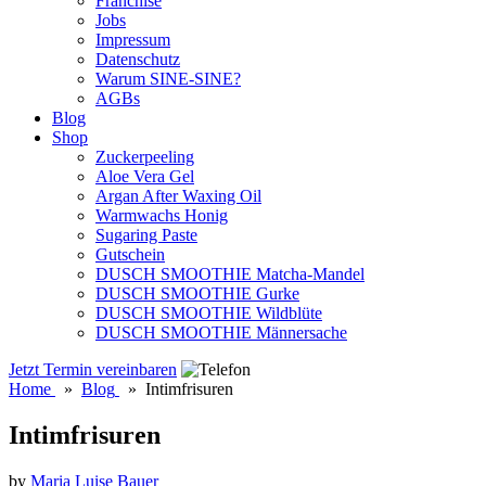
Franchise
Jobs
Impressum
Datenschutz
Warum SINE-SINE?
AGBs
Blog
Shop
Zuckerpeeling
Aloe Vera Gel
Argan After Waxing Oil
Warmwachs Honig
Sugaring Paste
Gutschein
DUSCH SMOOTHIE Matcha-Mandel
DUSCH SMOOTHIE Gurke
DUSCH SMOOTHIE Wildblüte
DUSCH SMOOTHIE Männersache
Jetzt Termin vereinbaren
Home
»
Blog
»
Intimfrisuren
Intimfrisuren
by
Maria Luise Bauer