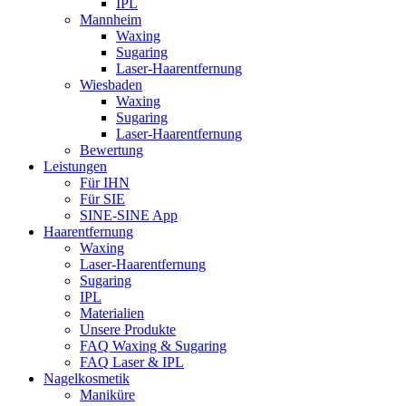
IPL
Mannheim
Waxing
Sugaring
Laser-Haarentfernung
Wiesbaden
Waxing
Sugaring
Laser-Haarentfernung
Bewertung
Leistungen
Für IHN
Für SIE
SINE-SINE App
Haarentfernung
Waxing
Laser-Haarentfernung
Sugaring
IPL
Materialien
Unsere Produkte
FAQ Waxing & Sugaring
FAQ Laser & IPL
Nagelkosmetik
Maniküre