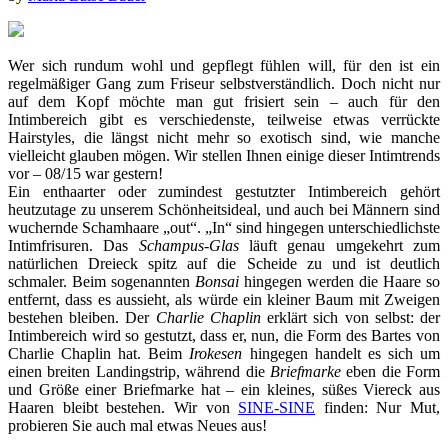
Wer sich rundum wohl und gepflegt fühlen will, für den ist ein
regelmäßiger Gang zum Friseur selbstverständlich. Doch nicht nur
auf dem Kopf möchte man gut frisiert sein – auch für den
Intimbereich gibt es verschiedenste, teilweise etwas verrückte
Hairstyles, die längst nicht mehr so exotisch sind, wie manche
vielleicht glauben mögen. Wir stellen Ihnen einige dieser Intimtrends
vor – 08/15 war gestern!
Ein enthaarter oder zumindest gestutzter Intimbereich gehört
heutzutage zu unserem Schönheitsideal, und auch bei Männern sind
wuchernde Schamhaare „out“. „In“ sind hingegen unterschiedlichste
Intimfrisuren. Das
Schampus-Glas
läuft genau umgekehrt zum
natürlichen Dreieck spitz auf die Scheide zu und ist deutlich
schmaler. Beim sogenannten
Bonsai
hingegen werden die Haare so
entfernt, dass es aussieht, als würde ein kleiner Baum mit Zweigen
bestehen bleiben. Der
Charlie Chaplin
erklärt sich von selbst: der
Intimbereich wird so gestutzt, dass er, nun, die Form des Bartes von
Charlie Chaplin hat. Beim
Irokesen
hingegen handelt es sich um
einen breiten Landingstrip, während die
Briefmarke
eben die Form
und Größe einer Briefmarke hat – ein kleines, süßes Viereck aus
Haaren bleibt bestehen. Wir von
SINE-SINE
finden: Nur Mut,
probieren Sie auch mal etwas Neues aus!