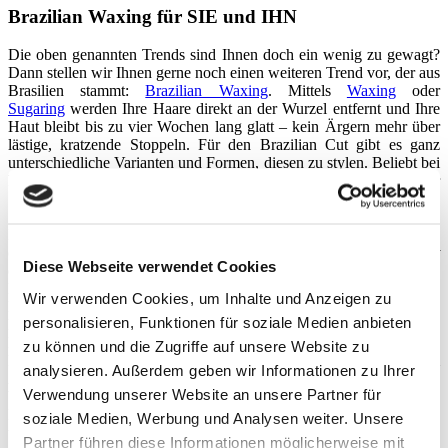
Brazilian Waxing für SIE und IHN
Die oben genannten Trends sind Ihnen doch ein wenig zu gewagt?
Dann stellen wir Ihnen gerne noch einen weiteren Trend vor, der aus
Brasilien stammt:
Brazilian Waxing
. Mittels
Waxing
oder
Sugaring
werden Ihre Haare direkt an der Wurzel entfernt und Ihre
Haut bleibt bis zu vier Wochen lang glatt – kein Ärgern mehr über
lästige, kratzende Stoppeln. Für den Brazilian Cut gibt es ganz
unterschiedliche Varianten und Formen, diesen zu stylen. Beliebt bei
Frauen ist der
Brazilian Landing Strip
, bei dem ein schmaler
Streifen über der Intimgegend bestehen bleibt. Beim
Brazilian
Triangle
(auch „Bermudadreieck“ genannt) hingegen werden die
Haare in Form eines Dreiecks gestutzt und an den Rändern
ordentlich entfernt. Wenn Sie sich für den
Brazilian Hollywood Cut
Diese Webseite verwendet Cookies
entscheiden, entfernen wir Ihnen sämtliche Haare im Intimbereich.
Beim
Bikini
oder
Bikini Tanga
Schnitt hingegen wird nur die
Wir verwenden Cookies, um Inhalte und Anzeigen zu
Leistengegend gewachst, damit beim Schwimmen keine noch so
personalisieren, Funktionen für soziale Medien anbieten
kleinen Härchen herausgucken – denn das muss wirklich nicht sein.
Dabei sind Sie in professionellen Händen. Selbstverständlich
zu können und die Zugriffe auf unsere Website zu
können auch
Männer
das Brazilian Waxing ausprobieren. Beim
analysieren. Außerdem geben wir Informationen zu Ihrer
Brazilian Man
bleibt die Behaarung oberhalb des Geschlechtsteils
Verwendung unserer Website an unsere Partner für
bestehen, während wir bei der Form
Brazilian Hollywood Man
die
Haare im Intimbereich vollständig entfernen. Insbesondere, wenn es
soziale Medien, Werbung und Analysen weiter. Unsere
um den
Scham
bereich geht, entwickeln einige Kunden genau diese
Partner führen diese Informationen möglicherweise mit