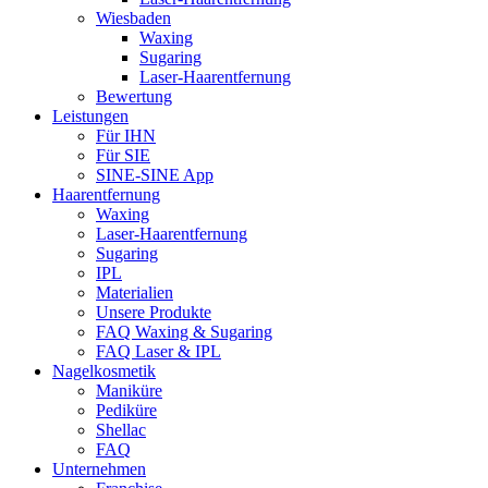
Wiesbaden
Waxing
Sugaring
Laser-Haarentfernung
Bewertung
Leistungen
Für IHN
Für SIE
SINE-SINE App
Haarentfernung
Waxing
Laser-Haarentfernung
Sugaring
IPL
Materialien
Unsere Produkte
FAQ Waxing & Sugaring
FAQ Laser & IPL
Nagelkosmetik
Maniküre
Pediküre
Shellac
FAQ
Unternehmen