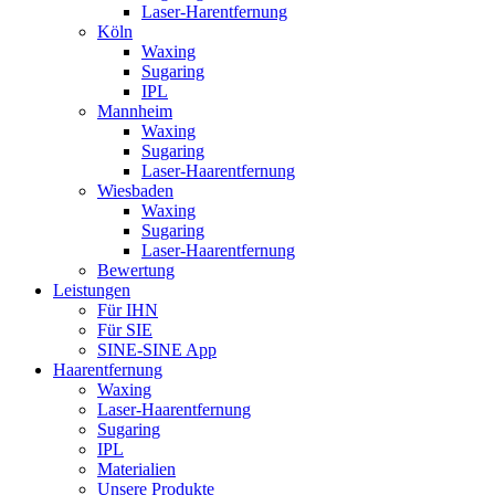
Laser-Harentfernung
Köln
Waxing
Sugaring
IPL
Mannheim
Waxing
Sugaring
Laser-Haarentfernung
Wiesbaden
Waxing
Sugaring
Laser-Haarentfernung
Bewertung
Leistungen
Für IHN
Für SIE
SINE-SINE App
Haarentfernung
Waxing
Laser-Haarentfernung
Sugaring
IPL
Materialien
Unsere Produkte