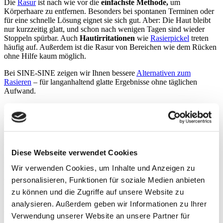
Die
Rasur
ist nach wie vor die
einfachste Methode,
um
Körperhaare zu entfernen. Besonders bei spontanen Terminen oder
für eine schnelle Lösung eignet sie sich gut. Aber: Die Haut bleibt
nur kurzzeitig glatt, und schon nach wenigen Tagen sind wieder
Stoppeln spürbar. Auch
Hautirritationen
wie
Rasierpickel
treten
häufig auf. Außerdem ist die Rasur von Bereichen wie dem Rücken
ohne Hilfe kaum möglich.
Bei SINE-SINE zeigen wir Ihnen bessere
Alternativen zum
Rasieren
– für langanhaltend glatte Ergebnisse ohne täglichen
Aufwand.
Methode 2: Waxing und Sugaring
Beim
Waxing
werden die Haare
mitsamt der Wurzel
entfernt.
Dadurch bleibt die Haut
bis zu drei Wochen glatt
– ganz ohne
Stoppeln. In unseren Studios verwenden wir hochwertiges
Diese Webseite verwendet Cookies
Bienenwachs, das professionell aufgetragen und entfernt wird.
Wir verwenden Cookies, um Inhalte und Anzeigen zu
Besonders effektiv für Rücken, Brust oder Schultern – und natürlich
auch für empfindlichere Zonen im Rahmen einer
personalisieren, Funktionen für soziale Medien anbieten
Intimhaarentfernung beim Mann
.
zu können und die Zugriffe auf unsere Website zu
analysieren. Außerdem geben wir Informationen zu Ihrer
Etwas
sanfter
, aber ebenso wirksam ist
Sugaring
: Eine 100 %
vegane Zuckerpaste, die sich besonders für
sensible Haut
eignet.
Verwendung unserer Website an unsere Partner für
Auch diese Methode entfernt die Haare samt Wurzel und sorgt für