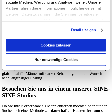
soziale Medien, Werbung und Analysen weiter. Unsere
ein langanhaltendes, angenehmes Hautgefühl.
Partner führen diese Informationen möglicherweise mit
Tipp
: In unserer
Checkliste zur Haarentfernung
finden Sie alle
weiteren Daten zusammen, die Sie ihnen bereitgestellt
wichtigen Hinweise zur Vorbereitung und
Nachpflege
.
haben oder die sie im Rahmen Ihrer Nutzung der Dienste
gesammelt haben.
Methode 3: Dauerhafte Haarentfernung
Details zeigen
Wer dauerhaft glatte Haut möchte, setzt auf moderne Technologien
wie
IPL (Intense Pulsed Light)
oder die
Laser-Haarentfernung.
Cookies zulassen
Beide Methoden
veröden die Haarwurzel
mithilfe von
Lichtimpulsen – nahezu
schmerzfrei
und besonders effektiv bei
regelmäßiger Anwendung.
Nur notwendige Cookies
Zwar sind mehrere Sitzungen erforderlich, doch das Ergebnis
überzeugt: An den behandelten Stellen bleibt Ihre Haut
jahrelang
glatt
. Ideal für Männer mit starker Behaarung und dem Wunsch
nach langfristiger Lösung.
Besuchen Sie uns in einem unserer SINE-
SINE Studios
Ob Sie Ihre Körperhaare als Mann entfernen möchten oder auf der
Suche nach einer Methode zur
dauerhaften Haarentfernung
sind