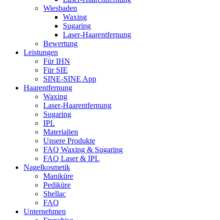
Wiesbaden
Waxing
Sugaring
Laser-Haarentfernung
Bewertung
Leistungen
Für IHN
Für SIE
SINE-SINE App
Haarentfernung
Waxing
Laser-Haarentfernung
Sugaring
IPL
Materialien
Unsere Produkte
FAQ Waxing & Sugaring
FAQ Laser & IPL
Nagelkosmetik
Maniküre
Pediküre
Shellac
FAQ
Unternehmen