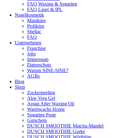
FAQ Waxing & Sugaring
FAQ Laser & IPL
Nagelkosmetik
Maniküre
Pediküre
Shellac
FAQ
Unternehmen
Franchise
Jobs
Impressum
Datenschutz
Warum SINE-SINE?
AGBs
Blog
Shop
Zuckerpeeling
Aloe Vera Gel
Argan After Waxing Oil
Warmwachs Honig
Sugaring Paste
Gutschein
DUSCH SMOOTHIE Matcha-Mandel
DUSCH SMOOTHIE Gurke
DUSCH SMOOTHIE Wildblüte