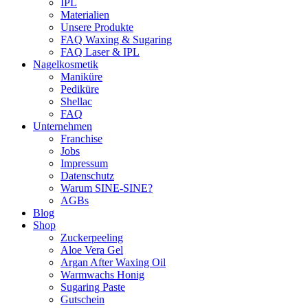
IPL
Materialien
Unsere Produkte
FAQ Waxing & Sugaring
FAQ Laser & IPL
Nagelkosmetik
Maniküre
Pediküre
Shellac
FAQ
Unternehmen
Franchise
Jobs
Impressum
Datenschutz
Warum SINE-SINE?
AGBs
Blog
Shop
Zuckerpeeling
Aloe Vera Gel
Argan After Waxing Oil
Warmwachs Honig
Sugaring Paste
Gutschein