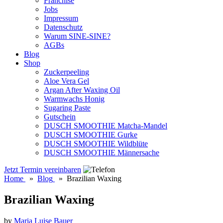
Franchise
Jobs
Impressum
Datenschutz
Warum SINE-SINE?
AGBs
Blog
Shop
Zuckerpeeling
Aloe Vera Gel
Argan After Waxing Oil
Warmwachs Honig
Sugaring Paste
Gutschein
DUSCH SMOOTHIE Matcha-Mandel
DUSCH SMOOTHIE Gurke
DUSCH SMOOTHIE Wildblüte
DUSCH SMOOTHIE Männersache
Jetzt Termin vereinbaren
Home
»
Blog
»
Brazilian Waxing
Brazilian Waxing
by
Maria Luise Bauer