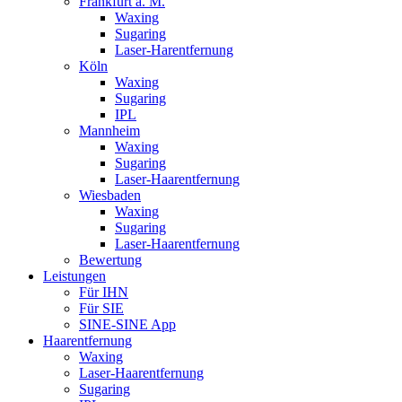
Frankfurt a. M.
Waxing
Sugaring
Laser-Harentfernung
Köln
Waxing
Sugaring
IPL
Mannheim
Waxing
Sugaring
Laser-Haarentfernung
Wiesbaden
Waxing
Sugaring
Laser-Haarentfernung
Bewertung
Leistungen
Für IHN
Für SIE
SINE-SINE App
Haarentfernung
Waxing
Laser-Haarentfernung
Sugaring