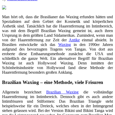
Man hört oft, dass die Brasilianer das Waxing erfunden hätten und
Spezialisten auf dem Gebiet der Kosmetik und körperlichen
Ästhetik sind. Tatsächlich hat die Haarentfernung im Intimbereich,
was mit dem Begriff Brazilian Waxing gemeint ist, auch ihren
Ursprung in dem größten Land Südamerikas. Zumindest, wenn man
von der Haarentfernung zur Zeit der
Antike
einmal absieht. In
Brasilien entwickelte sich das
Waxing
in den 1990er Jahren
aufgrund des bevorzugten Tragens von Tangas. Von dort aus
eroberte diese Enthaarungsmethode zunächst die USA und
schließlich die ganze Welt. Ein alternativer Begriff für Brazilian
Waxing ist auch Hollywood Waxing. Denn inmitten der
Schönheitsindustrie von Hollywood fand diese Methode der
Haarentfernung besonders großen Anklang.
Brazilian Waxing – eine Methode, viele Frisuren
Allgemein bezeichnet
Brazilian Waxing
die vollständige
Haarentfernung im Intimbereich. Dennoch gibt es auch andere
Intimfrisuren und Stilformen: Das Brazilian Triangle steht
beispielsweise für ein Dreieck, welches oben in der Intimgegend
stehen gelassen wird. Bei der Version Bikini und Bikini Tanga wird