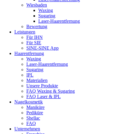
Wiesbaden
Waxing
Sugaring
Laser-Haarentfernung
Bewertung
Leistungen
Für IHN
Für SIE
SINE-SINE App
Haarentfernung
Waxing
Laser-Haarentfernung
Sugaring
IPL
Materialien
Unsere Produkte
FAQ Waxing & Sugaring
FAQ Laser & IPL
Nagelkosmetik
Maniküre
Pediküre
Shellac
FAQ
Unternehmen