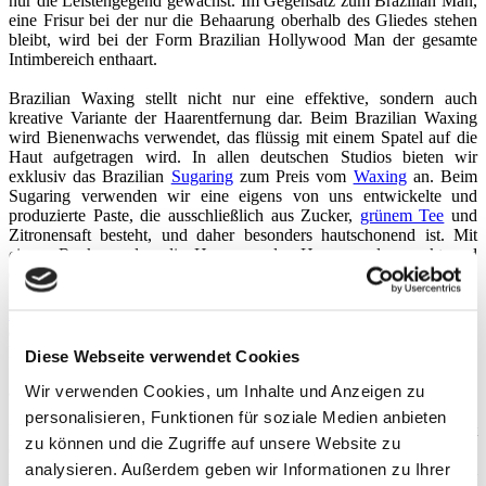
nur die Leistengegend gewachst. Im Gegensatz zum Brazilian Man,
eine Frisur bei der nur die Behaarung oberhalb des Gliedes stehen
bleibt, wird bei der Form Brazilian Hollywood Man der gesamte
Intimbereich enthaart.
Brazilian Waxing stellt nicht nur eine effektive, sondern auch
kreative Variante der Haarentfernung dar. Beim Brazilian Waxing
wird Bienenwachs verwendet, das flüssig mit einem Spatel auf die
Haut aufgetragen wird. In allen deutschen Studios bieten wir
exklusiv das Brazilian
Sugaring
zum Preis vom
Waxing
an. Beim
Sugaring verwenden wir eine eigens von uns entwickelte und
produzierte Paste, die ausschließlich aus Zucker,
grünem Tee
und
Zitronensaft besteht, und daher besonders hautschonend ist. Mit
einem Ruck werden die Haare an der Haarwurzel gepackt und
entfernt. Man verspürt ein Ziepen, doch nach der ersten Behandlung
gewöhnt man sich mit jedem weiteren Termin daran.
Erfahrungsberichte
unserer Kunden zeigen, dass die Schmerzen
deutlich weniger schlimm sind, als man es sich vor der ersten
Behandlung vorgestellt hat. Nach jeder Behandlung wachsen die
Diese Webseite verwendet Cookies
Haare sehr viel feiner nach. Daher sind die Folgebehandlungen
Wir verwenden Cookies, um Inhalte und Anzeigen zu
angenehmer und auch einfacher, da sich die Haare leichter lösen.
personalisieren, Funktionen für soziale Medien anbieten
Für besonders schmerzempfindliche Menschen ist es vielleicht
zu können und die Zugriffe auf unsere Website zu
dennoch ratsam, eine Schmerztablette vor der allerersten
analysieren. Außerdem geben wir Informationen zu Ihrer
Anwendung einzunehmen. Die entfernten Haare wachsen drei