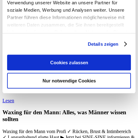
Wochen nach einer Behandlung wieder langsam nach. Es bietet sich
Verwendung unserer Website an unsere Partner für
also an, diese Methode alle vier Wochen zu wiederholen.
soziale Medien, Werbung und Analysen weiter. Unsere
Partner führen diese Informationen möglicherweise mit
Die häufigsten Fragen rund um das Thema
Haarentfernung
haben
wir in unseren
FAQs
für euch beantwortet.
weiteren Daten zusammen, die Sie ihnen bereitgestellt
haben oder die sie im Rahmen Ihrer Nutzung der Dienste
Legt euer
Schamgefühl
ab und vereinbart jetzt einen Termin, ihr seid
gesammelt haben.
bei den Haarentfernungsprofis von
SINE-SINE
in den besten
Details zeigen
Händen!
Cookies zulassen
< zurück
vor >
Nur notwendige Cookies
Neuste Artikel
Lesen
Waxing für den Mann: Alles, was Männer wissen
sollten
Waxing für den Mann vom Profi ✓ Rücken, Brust & Intimbereich
✓ Langanhaltend glatte Haut ▶ Jetzt bei SINE-SINE informieren &