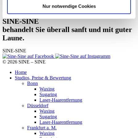
Tut eine Laser- oder IPL-Behandlung weh?
Nur notwendige Cookies
Können Laser oder IPL bei Tattoos angewendet werden?
SINE-SINE
behandelt Sie überall sanft und mit guter
Laune.
SINE-SINE
© 2026 SINE – SINE
Home
Studios, Preise & Bewertung
Bonn
Waxing
Sugaring
Laser-Haarentfernung
Düsseldorf
Waxing
Sugaring
Laser-Haarentfernung
Frankfurt a. M.
Waxing