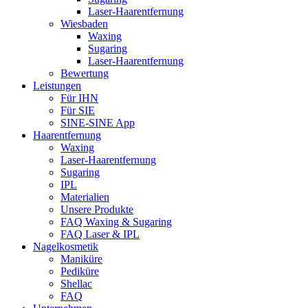
Laser-Haarentfernung
Wiesbaden
Waxing
Sugaring
Laser-Haarentfernung
Bewertung
Leistungen
Für IHN
Für SIE
SINE-SINE App
Haarentfernung
Waxing
Laser-Haarentfernung
Sugaring
IPL
Materialien
Unsere Produkte
FAQ Waxing & Sugaring
FAQ Laser & IPL
Nagelkosmetik
Maniküre
Pediküre
Shellac
FAQ