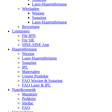
Laser-Haarentfernung
Wiesbaden
Waxing
Sugaring
Laser-Haarentfernung
Bewertung
Leistungen
Für IHN
Für SIE
SINE-SINE App
Haarentfernung
Waxing
Laser-Haarentfernung
Sugaring
IPL
Materialien
Unsere Produkte
FAQ Waxing & Sugaring
FAQ Laser & IPL
Nagelkosmetik
Maniküre
Pediküre
Shellac
FAQ