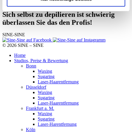
Können Laser oder IPL bei Tattoos angewendet werden?
Sich selbst zu depilieren ist schwierig
überlassen Sie das den Profis!
SINE-SINE
© 2026 SINE – SINE
Home
Studios, Preise & Bewertung
Bonn
Waxing
Sugaring
Laser-Haarentfernung
Düsseldorf
Waxing
Sugaring
Laser-Haarentfernung
Frankfurt a. M.
Waxing
Sugaring
Laser-Harentfernung
Köln