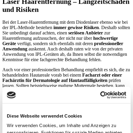
Laser Haarentfernung – Langzeitschäden
und Risiken
Bei der Laser-Haarentfernung mit dem Diodenlaser ebenso wie bei
der IPL-Methode bestehen
immer gewisse Risiken
. Deshalb sollten
Sie unbedingt darauf achten, einen
seriösen Anbieter
zur
Haarentfernung aufzusuchen, der nicht nur über
hochwertige
Geräte
verfügt, sondern sich ebenfalls mit deren
professioneller
Anwendung
auskennt. Auch deshalb raten wir von der privaten
Anwendung von IPL-Geräten ab, da Ihnen selbst die notwendigen
Kenntnisse für eine fachgerechte Behandlung fehlen.
Auch vor einer professionellen Behandlung empfiehlt es sich, die zu
behandelnden Hautareale vorab bei einem
Facharzt oder einer
Fachärztin für Dermatologie auf Hautauffälligkeiten
prüfen
lassen. Sollten beispielsweise maligne Muttermale bestehen, kann
die Behandlung mit einem Laser deren Zustand verschlimmern.
Indem Sie Ihre Haut vorher einer professionellen Prüfung
unterziehen, können Sie etwaige
Risiken minimieren
und mit
einem guten Gefühl in die Laserbehandlung gehen. Auch kann der
Diese Webseite verwendet Cookies
Dermatologe Sie hinsichtlich der
Laser-Haarentfernung auf
Tattoos
beraten, falls die zu behandelnden Areale tättowiert sind.
Wir verwenden Cookies, um Inhalte und Anzeigen zu
personalisieren, Funktionen für soziale Medien anbieten