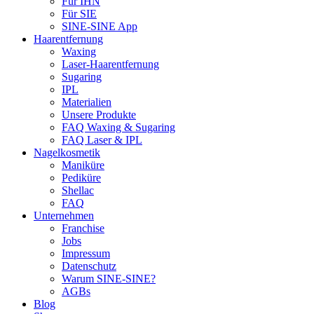
Für IHN
Für SIE
SINE-SINE App
Haarentfernung
Waxing
Laser-Haarentfernung
Sugaring
IPL
Materialien
Unsere Produkte
FAQ Waxing & Sugaring
FAQ Laser & IPL
Nagelkosmetik
Maniküre
Pediküre
Shellac
FAQ
Unternehmen
Franchise
Jobs
Impressum
Datenschutz
Warum SINE-SINE?
AGBs
Blog