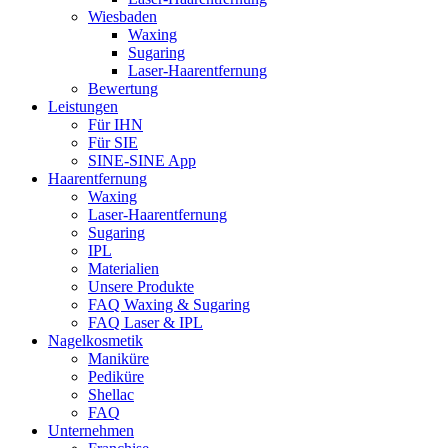
Wiesbaden
Waxing
Sugaring
Laser-Haarentfernung
Bewertung
Leistungen
Für IHN
Für SIE
SINE-SINE App
Haarentfernung
Waxing
Laser-Haarentfernung
Sugaring
IPL
Materialien
Unsere Produkte
FAQ Waxing & Sugaring
FAQ Laser & IPL
Nagelkosmetik
Maniküre
Pediküre
Shellac
FAQ
Unternehmen