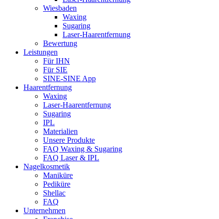
Wiesbaden
Waxing
Sugaring
Laser-Haarentfernung
Bewertung
Leistungen
Für IHN
Für SIE
SINE-SINE App
Haarentfernung
Waxing
Laser-Haarentfernung
Sugaring
IPL
Materialien
Unsere Produkte
FAQ Waxing & Sugaring
FAQ Laser & IPL
Nagelkosmetik
Maniküre
Pediküre
Shellac
FAQ
Unternehmen