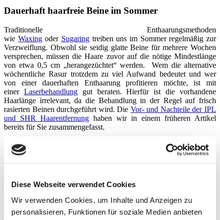
Dauerhaft haarfreie Beine im Sommer
Traditionelle Enthaarungsmethoden
wie
Waxing
oder
Sugaring
treiben uns im Sommer regelmäßig zur
Verzweiflung. Obwohl sie seidig glatte Beine für mehrere Wochen
versprechen, müssen die Haare zuvor auf die nötige Mindestlänge
von etwa 0,5 cm „herangezüchtet“ werden. Wem die alternative
wöchentliche Rasur trotzdem zu viel Aufwand bedeutet und wer
von einer dauerhaften Enthaarung profitieren möchte, ist mit
einer
Laserbehandlung
gut beraten. Hierfür ist die vorhandene
Haarlänge irrelevant, da die Behandlung in der Regel auf frisch
rasierten Beinen durchgeführt wird. Die
Vor- und Nachteile der IPL
und SHR Haarentfernung
haben wir in einem früheren Artikel
bereits für Sie zusammengefasst.
Milde Pflege für sofort schöne Beine
Nach der Haarentfernung dürstet es die Haut nach einer milden
Pflege, um Feuchtigkeitsdepots wieder aufzufüllen und
Hautirritationen zu vermeiden. Tragen Sie hierzu nach dem Duschen
Diese Webseite verwendet Cookies
ein wohltuendes Körperöl auf die feuchte Haut auf und massieren
Wir verwenden Cookies, um Inhalte und Anzeigen zu
Sie es ein. Das Öl pflegt die Beine nicht nur über den Tag, sondern
verleiht Ihnen zudem sofortigen Glanz. Je nach Wunsch können Sie
personalisieren, Funktionen für soziale Medien anbieten
das Öl oder die Lotion auch mit etwas Sonnenschutz vermischen