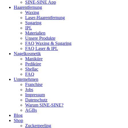
SINE-SINE App
Haarentfernung
Waxing
Laser-Haarentfernung
Sugaring
IPL
Materialien
Unsere Produkte
FAQ Waxing & Sugaring
FAQ Laser & IPL
Nagelkosmetik
Maniküre
Pediküre
Shellac
FAQ
Unternehmen
Franchise
Jobs
Impressum
Datenschutz
Warum SINE-SINE?
AGBs
Blog
Shop
Zuckerpeeling